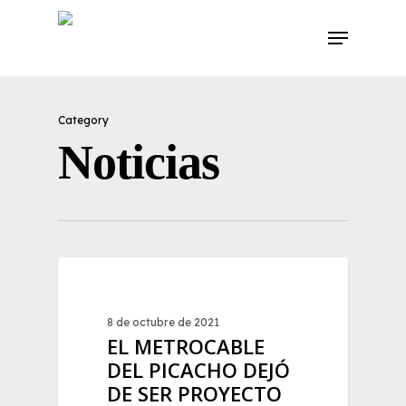
Skip
Menu
to
main
content
Category
Noticias
0
NOTICIAS
8 de octubre de 2021
EL METROCABLE
DEL PICACHO DEJÓ
DE SER PROYECTO