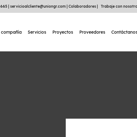
 665 |
servicioalcliente@uniongr.com
|
Colaboradores |
Trabaje con nosotro
a compañía
Servicios
Proyectos
Proveedores
Contáctano