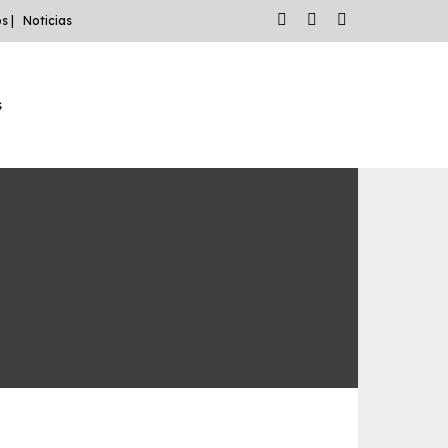
facebook
linkedin
youtube
s |
Noticias
s