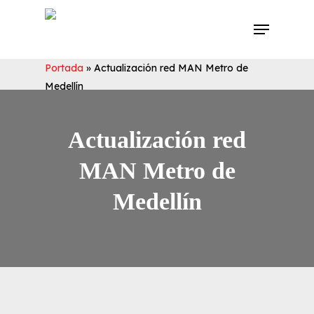
Skip
Menu
to
main
content
Portada
»
Actualización red MAN Metro de
Medellín
Actualización red
MAN Metro de
Medellín