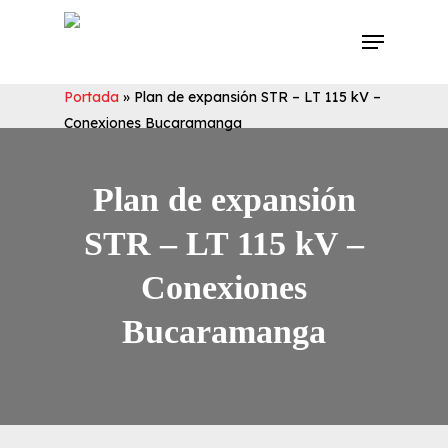
Skip
Menu
to
main
content
Portada
»
Plan de expansión STR – LT 115 kV –
Conexiones Bucaramanga
Plan de expansión
STR – LT 115 kV –
Conexiones
Bucaramanga