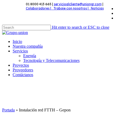
Skip
01 8000 413 665 |
servicioalcliente@uniongr.com
|
f
Colaboradores |
Trabaje con nosotros |
Noticias
to
l
main
y
content
Hit enter to search or ESC to close
Close
Search
Menu
Inicio
Nuestra compañía
Servicios
Energía
Tecnología y Telecomunicaciones
Proyectos
Proveedores
Contáctanos
Portada
»
Instalación red FTTH – Gepon