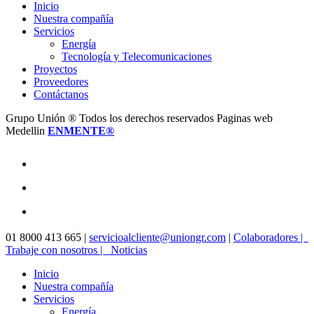
Inicio
Nuestra compañía
Servicios
Energía
Tecnología y Telecomunicaciones
Proyectos
Proveedores
Contáctanos
Grupo Unión ® Todos los derechos reservados Paginas web
Medellin
ENMENTE®
facebook
linkedin
youtube
Close
01 8000 413 665 |
servicioalcliente@uniongr.com
|
Colaboradores |
Menu
Trabaje con nosotros |
Noticias
Inicio
Nuestra compañía
Servicios
Energía