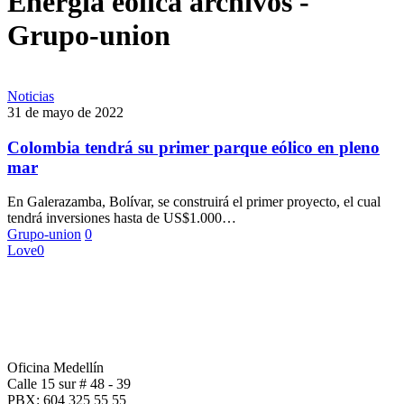
Energía eólica archivos -
Grupo-union
Noticias
31 de mayo de 2022
Colombia tendrá su primer parque eólico en pleno
mar
En Galerazamba, Bolívar, se construirá el primer proyecto, el cual
tendrá inversiones hasta de US$1.000…
Grupo-union
0
Love
0
Oficina Medellín
Calle 15 sur # 48 - 39
PBX: 604 325 55 55