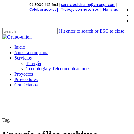
Skip
01 8000 413 665 |
servicioalcliente@uniongr.com
|
f
Colaboradores |
Trabaje con nosotros |
Noticias
to
l
main
y
content
Hit enter to search or ESC to close
Close
Search
Menu
Inicio
Nuestra compañía
Servicios
Energía
Tecnología y Telecomunicaciones
Proyectos
Proveedores
Contáctanos
Tag