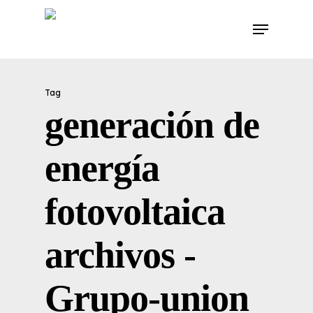
Skip
Menu
to
main
content
Tag
generación de
energía
fotovoltaica
archivos -
Grupo-union