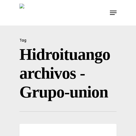
Skip
Menu
to
main
content
Tag
Hidroituango
archivos -
Grupo-union
0
NOTICIAS